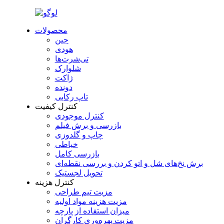
محصولات
جین
هودی
تی‌شرت‌ها
شلوارک
ژاکت
دونده
تاپ رکابی
کنترل کیفیت
کنترل موجودی
بازرسی و برش فیلم
چاپ و گلدوزی
خیاطی
بازرسی کامل
برش نخ‌های شل و اتو کردن و بررسی نقطه‌ای
تحویل لجستیک
کنترل هزینه
مزیت تیم طراحی
مزیت هزینه مواد اولیه
میزان استفاده از پارچه
مزیت بهره‌وری کارگران