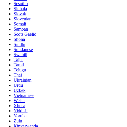
Sesotho
Sinhala
Slovak
Slovenian
Somali
Samoan
Scots Gaelic
Shona
Sindhi
Sundanese
Swahili
Tajik
Tamil
Telugu
Thai
Ukrainian
Urdu
Uzbek
Vietnamese
Welsh
Xhosa
Yiddish
Yoruba
Zulu
Kinyarwanda